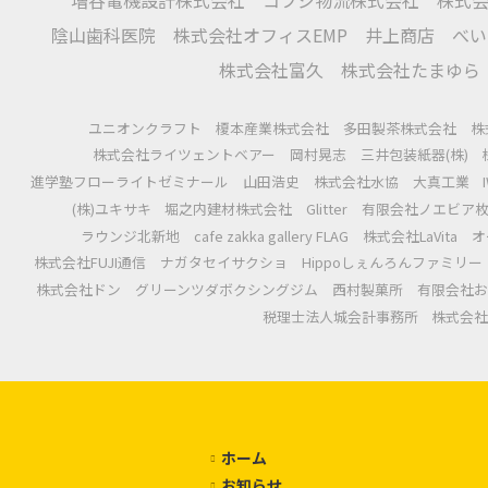
陰山歯科医院
株式会社オフィスEMP
井上商店
べい
株式会社富久
株式会社たまゆら
ユニオンクラフト
榎本産業株式会社
多田製茶株式会社
株
株式会社ライツェントベアー
岡村晃志
三井包装紙器(株)
進学塾フローライトゼミナール
山田浩史
株式会社水協
大真工業
(株)ユキサキ
堀之内建材株式会社
Glitter
有限会社ノエビア
ラウンジ北新地
cafe zakka gallery FLAG
株式会社LaVita
オ
株式会社FUJI通信
ナガタセイサクショ
Hippoしぇんろんファミリー
株式会社ドン
グリーンツダボクシングジム
西村製菓所
有限会社お
税理士法人城会計事務所
株式会
ホーム
お知らせ