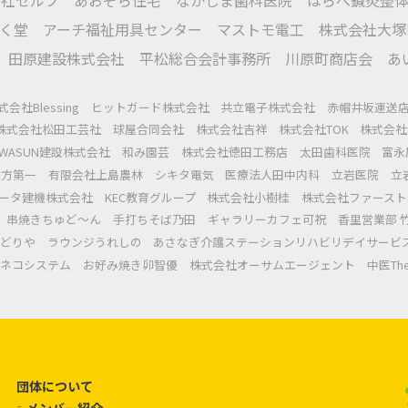
く堂
アーチ福祉用具センター
マストモ電工
株式会社大塚
田原建設株式会社
平松総合会計事務所
川原町商店会
あ
式会社Blessing
ヒットガード株式会社
共立電子株式会社
赤帽井坂運送
株式会社松田工芸社
球屋合同会社
株式会社吉祥
株式会社TOK
株式会社
IWASUN建設株式会社
和み園芸
株式会社徳田工務店
太田歯科医院
富永
枚方第一
有限会社上島農林
シキタ電気
医療法人田中内科
立岩医院
立
ータ建機株式会社
KEC教育グループ
株式会社小樹桂
株式会社ファースト
串焼きちゅど～ん
手打ちそば乃田
ギャラリーカフェ可祝
香里営業部 
どりや
ラウンジうれしの
あさなぎ介護ステーションリハビリデイサービ
社ネコシステム
お好み焼き卯智優
株式会社オーサムエージェント
中医Ther
団体について
メンバー紹介