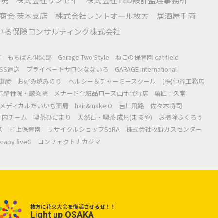
商会 茨木支店
株式会社レントオール枚方
居酒屋千両
いる保険コンサルティング株式会社
店
もちぱん倶楽部
Garage Two Style
ねこの保育園 cat field
SS運送
プライベートサロンなないろ
GARAGE international
康彦
お好み焼みのり
ヘルシー＆チャーミースクール
(株)仲谷工務店
岩整骨院・鍼灸院
メナード化粧品ローズ山手代行店
菓匠十久堂
メディカルだいいち薬局
hair&make O
吉川飛路
佐々木将司
竹内チーム
喫茶ひだまり
天然石・喫茶 成屋(まるや)
お掃除ふくろう
ス
打上保育園
リサイクルショップSoRA
株式会社牧野ガスセンター
apy fiveG
コンフェクトナカジマ
枚方に花火大会を復活させるぜ！！
Light up OSAKA