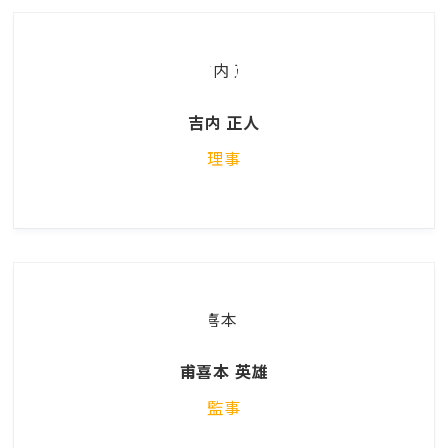
吉内 正人
理事
甫喜本 英雄
監事