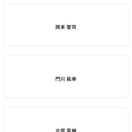
岡本 聖司
門川 紘幸
北原 菜緒